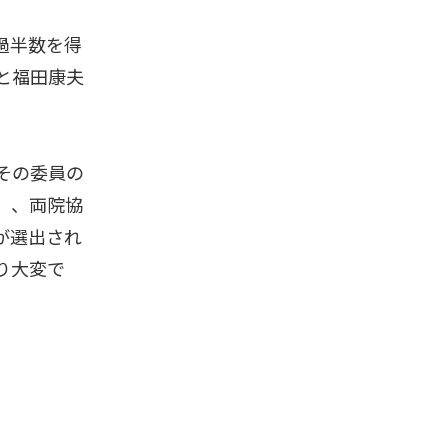
過半数を得
と福田康夫
その委員の
）、両院協
が選出され
り大変で