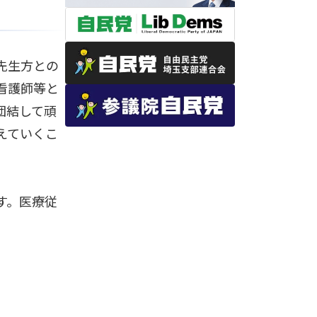
先生方との
看護師等と
団結して頑
えていくこ
す。医療従