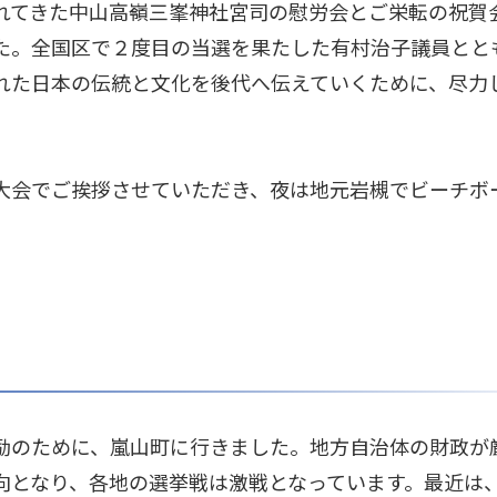
れてきた中山高嶺三峯神社宮司の慰労会とご栄転の祝賀
た。全国区で２度目の当選を果たした有村治子議員とと
れた日本の伝統と文化を後代へ伝えていくために、尽力
大会でご挨拶させていただき、夜は地元岩槻でビーチボ
。
励のために、嵐山町に行きました。地方自治体の財政が
向となり、各地の選挙戦は激戦となっています。最近は