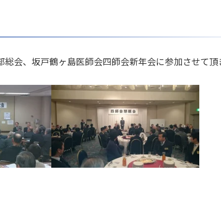
部総会、坂戸鶴ヶ島医師会四師会新年会に参加させて頂