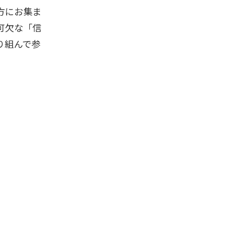
方にお集ま
可欠な「信
り組んで参