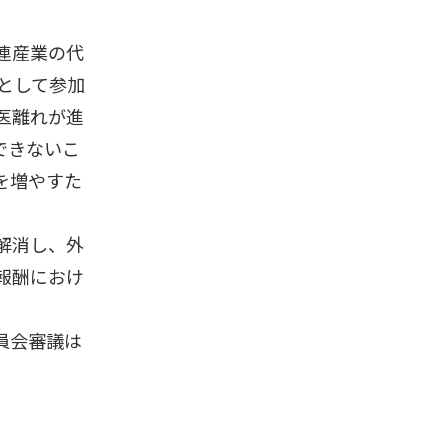
連産業の代
として参加
医離れが進
できないこ
を増やすた
解消し、外
報酬におけ
員会審議は