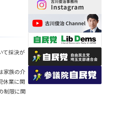
いて採決が
は家族の介
児休業に関
の制限に関