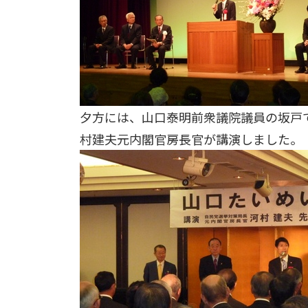
夕方には、山口泰明前衆議院議員の坂戸
村建夫元内閣官房長官が講演しました。