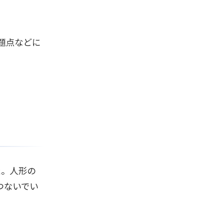
題点などに
た。人形の
つないでい