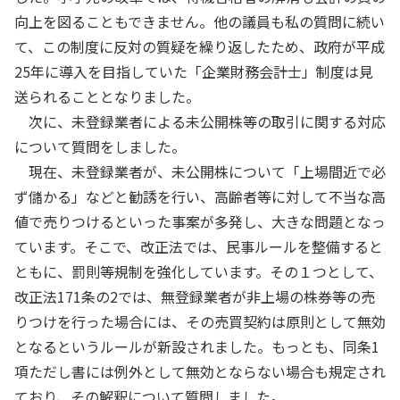
向上を図ることもできません。他の議員も私の質問に続い
て、この制度に反対の質疑を繰り返したため、政府が平成
25年に導入を目指していた「企業財務会計士」制度は見
送られることとなりました。
次に、未登録業者による未公開株等の取引に関する対応
について質問をしました。
現在、未登録業者が、未公開株について「上場間近で必
ず儲かる」などと勧誘を行い、高齢者等に対して不当な高
値で売りつけるといった事案が多発し、大きな問題となっ
ています。そこで、改正法では、民事ルールを整備すると
ともに、罰則等規制を強化しています。その１つとして、
改正法171条の2では、無登録業者が非上場の株券等の売
りつけを行った場合には、その売買契約は原則として無効
となるというルールが新設されました。もっとも、同条1
項ただし書には例外として無効とならない場合も規定され
ており、その解釈について質問しました。