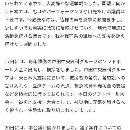
いられている中で、大変静かな選挙戦でした。国難に向か
う日本では、もはやパーフォーマンスや口先だけの議員は
不要です。今必要なのは、皆様の声を真摯にお聞ききし、
少しずつでも着実に政策に反映させていく、地元で地道に
活動を続ける議員です。我々保守系の議員への支援を訴え
続けた１週間でした。
17日には、毎年恒例の戸田中央医科グループのソフトボ
ール大会に出席し、挨拶をしました。戸田中央医科グルー
プは、東日本大震災において、被災者の各院、各施設への
受け入れや、医療チームの派遣、緊急物資や義援金の支援
などを積極的に行っておられます。本日のソフトボール大
会も「被災地支援」大会として、被災地に元気を届けるべ
く皆さん一生懸命に取り組まれていました。
20日には、本会議が開かれました。議了案件についての