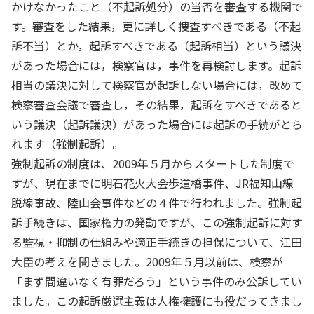
かけなかったこと（不起訴処分）の当否を審査する機関で
す。審査をした結果，更に詳しく捜査すべきである（不起
訴不当）とか，起訴すべきである（起訴相当）という議決
があった場合には，検察官は，事件を再検討します。起訴
相当の議決に対して検察官が起訴しない場合には，改めて
検察審査会議で審査し，その結果，起訴をすべきであると
いう議決（起訴議決）があった場合には起訴の手続がとら
れます（強制起訴）。
強制起訴の制度は、2009年５月からスタートした制度で
すが、現在までに明石花火大会歩道橋事件、JR福知山線
脱線事故、陸山会事件などの４件で行われました。強制起
訴手続きは、国家権力の発動ですが、この強制起訴に対す
る監視・抑制の仕組みや適正手続きの担保について、江田
大臣の考えを聞きました。2009年５月以前は、検察が
「まず間違いなく有罪だろう」という事件のみ公訴してい
ました。この起訴厳選主義は人権擁護にも役だってきまし