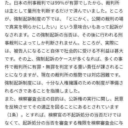
た。日本の刑事裁判では99％が有罪でしたから、裁判所
は主として量刑を判断するだけで済んでいました。ところ
が、強制起訴制度の下では、「とにかく、公開の裁判の場
で真実を明らかにしたい」という意味合いもあって起訴が
なされます。この強制起訴の当否は、その後に行われる刑
事裁判によってしか判断されません。ところが、実際に
は、被告人になること自体で社会的に受ける不利益は甚大
です。その上、強制起訴のケースが多くなれば、多くの事
件で裁判所に有罪・無罪を判定する重い責任が課されるこ
とになりますが、現在の裁判所の態勢では対応困難です。
強制起訴制度には、十分な人権擁護のための制度が準備さ
れるべきであることを指摘しました。
また、検察審査会法の目的は、公訴権の実行に関し、民意
を反映させてその適正を図ることにあるとされています
（1条）。とすれば、検察官の不起訴処分の当否だけでは
なくて、起訴処分の当否を審査する権限を検察審査会に与