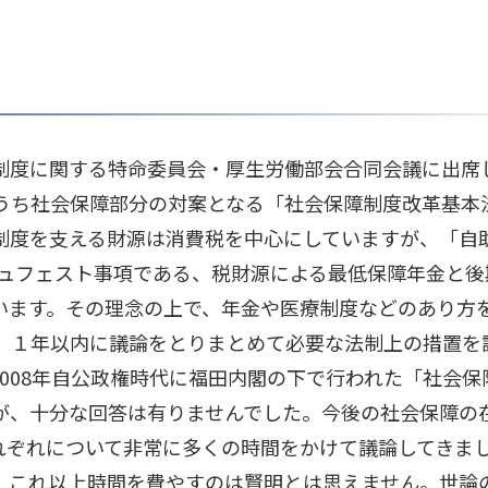
制度に関する特命委員会・厚生労働部会合同会議に出席
うち社会保障部分の対案となる「社会保障制度改革基本
制度を支える財源は消費税を中心にしていますが、「自
ニュフェスト事項である、税財源による最低保障年金と
います。その理念の上で、年金や医療制度などのあり方
、１年以内に議論をとりまとめて必要な法制上の措置を
008年自公政権時代に福田内閣の下で行われた「社会保
が、十分な回答は有りませんでした。今後の社会保障の
れぞれについて非常に多くの時間をかけて議論してきま
、これ以上時間を費やすのは賢明とは思えません。世論