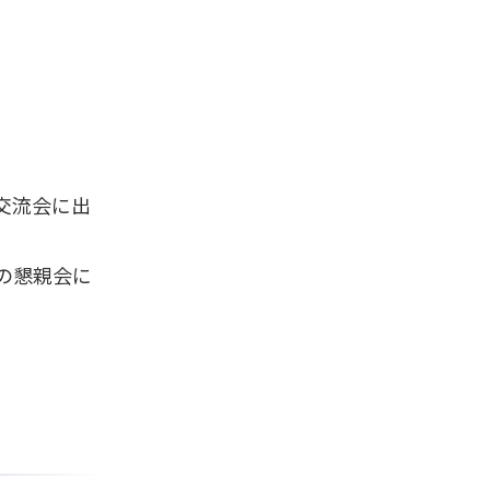
交流会に出
の懇親会に
。